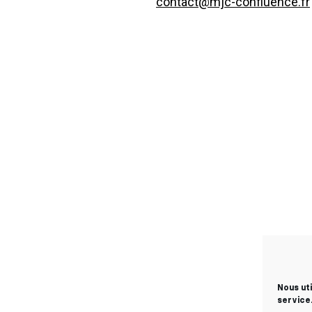
contact@mjc-confluence.fr
Nous ut
service