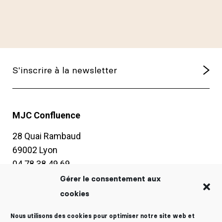
MJC Confluence
28 Quai Rambaud
69002 Lyon
04 78 38 49 69
contact@mjc-confluence.fr
Gérer le consentement aux
cookies
Horaires d’ouverture
Nous utilisons des cookies pour optimiser notre site web et
Du lundi au vendredi :