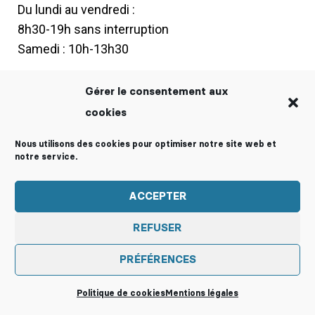
Du lundi au vendredi :
8h30-19h sans interruption
Samedi : 10h-13h30
Vacances scolaires :
Gérer le consentement aux
du lundi au vendredi : 9h-18h
cookies
Nous utilisons des cookies pour optimiser notre site web et
Mentions légales
Politique de cookies (EU)
notre service.
ACCEPTER
REFUSER
PRÉFÉRENCES
Politique de cookies
Mentions légales