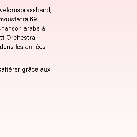
velcrosbrassband
,
oustafrai69
.
 chanson arabe à
tt Orchestra
dans les années
!
saltérer grâce aux