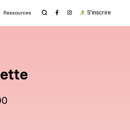
S'inscrire
Ressources
uette
00