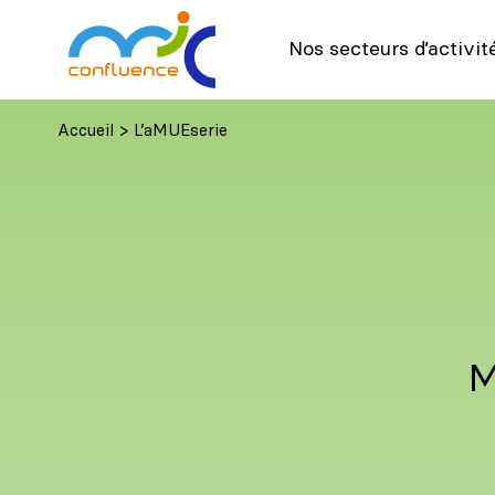
Nos secteurs d’activit
Accueil
>
L’aMUEserie
M