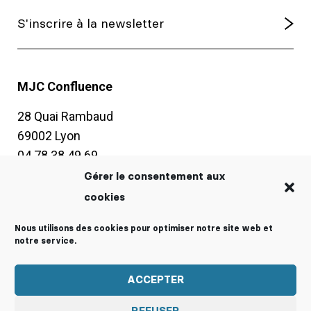
MJC Confluence
28 Quai Rambaud
69002 Lyon
04 78 38 49 69
contact@mjc-confluence.fr
Gérer le consentement aux
cookies
Horaires d’ouverture
Nous utilisons des cookies pour optimiser notre site web et
Du lundi au vendredi :
notre service.
8h30-19h sans interruption
Samedi : 10h-13h30
ACCEPTER
Vacances scolaires :