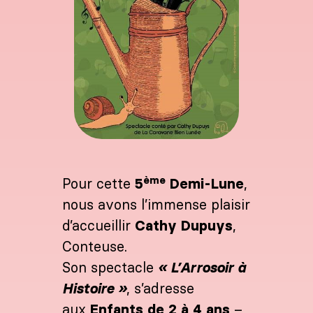
ème
Pour cette
5
Demi-Lune
,
nous avons l’immense plaisir
d’accueillir
Cathy Dupuys
,
Conteuse.
Son spectacle
« L’Arrosoir à
Histoire »
, s’adresse
aux
Enfants de 2 à 4 ans
–