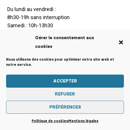
Du lundi au vendredi :
8h30-19h sans interruption
Samedi : 10h-13h30
Vacances scolaires :
Gérer le consentement aux
du lundi au vendredi : 9h-18h
cookies
Nous utilisons des cookies pour optimiser notre site web et
notre service.
Mentions légales
Politique de cookies (EU)
ACCEPTER
REFUSER
PRÉFÉRENCES
Politique de cookies
Mentions légales