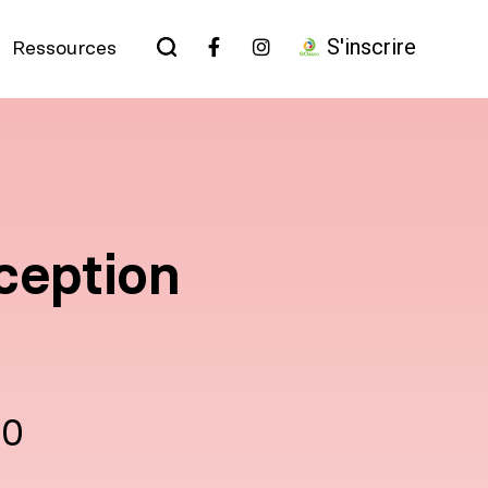
S'inscrire
Ressources
ception
00