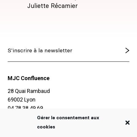
Juliette Récamier
MJC Confluence
28 Quai Rambaud
69002 Lyon
04 78 38 49 69
contact@mjc-confluence.fr
Gérer le consentement aux
cookies
Horaires d’ouverture