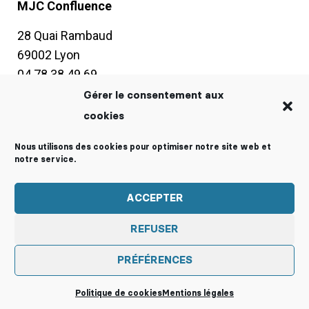
MJC Confluence
28 Quai Rambaud
69002 Lyon
04 78 38 49 69
contact@mjc-confluence.fr
Gérer le consentement aux
cookies
Horaires d’ouverture
Nous utilisons des cookies pour optimiser notre site web et
Du lundi au vendredi :
notre service.
8h30-19h sans interruption
Samedi : 10h-13h30
ACCEPTER
Vacances scolaires :
REFUSER
du lundi au vendredi : 9h-18h
PRÉFÉRENCES
Mentions légales
Politique de cookies (EU)
Politique de cookies
Mentions légales