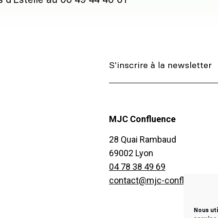
s d’Estelle au 06 49 44 46 61
MJC Confluence
28 Quai Rambaud
69002 Lyon
04 78 38 49 69
contact@mjc-confluence.fr
Nous ut