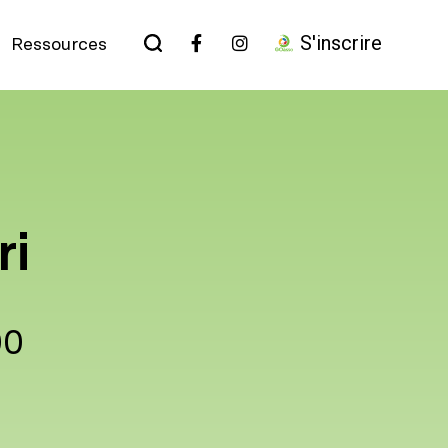
S'inscrire
Ressources
ri
00